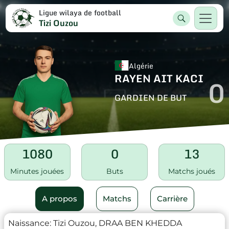
Ligue wilaya de football
Tizi Ouzou
Algérie
RAYEN AIT KACI
0
GARDIEN DE BUT
1080
0
13
Minutes jouées
Buts
Matchs joués
A propos
Matchs
Carrière
Naissance:
Tizi Ouzou, DRAA BEN KHEDDA