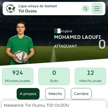
Ligue wilaya de football
Tizi Ouzou
Algérie
MOHAMED LAOUFI
0
ATTAQUANT
924
0
12
Minutes jouées
Buts
Matchs joués
A propos
Matchs
Carrière
Naissance:
Tizi Ouzou, TIZI OUZOU