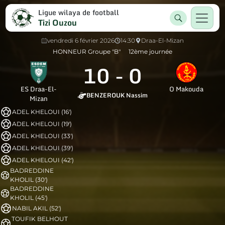
Ligue wilaya de football
Tizi Ouzou
vendredi 6 février 2026
14:30
Draa-El-Mizan
HONNEUR Groupe "B"
12ème journée
10
-
0
ES Draa-El-
O Makouda
BENZEROUK Nassim
Mizan
ADEL KHELOUI (16')
ADEL KHELOUI (19')
ADEL KHELOUI (33')
ADEL KHELOUI (39')
ADEL KHELOUI (42')
BADREDDINE
KHOLIL (30')
BADREDDINE
KHOLIL (45')
NABIL AKIL (52')
TOUFIK BELHOUT