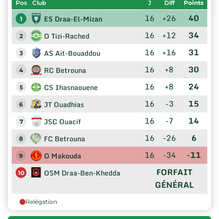
Pos
Club
J
Diff
Points
16
+26
40
ES Draa-El-Mizan
1
16
+12
34
O Tizi-Rached
2
16
+16
31
AS Ait-Bouaddou
3
16
+8
30
RC Betrouna
4
16
+8
24
CS Ihasnaouene
5
16
-3
15
JT Ouadhias
6
16
-7
14
JSC Ouacif
7
16
-26
6
FC Betrouna
8
16
-34
-11
O Makouda
9
FORFAIT
OSM Draa-Ben-Khedda
10
GÉNÉRAL
Relégation