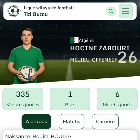
Ligue wilaya de football
Tizi Ouzou
Algérie
HOCINE ZAROURI
26
MILIEU-OFFENSIF
335
1
6
Minutes jouées
Buts
Matchs joués
A propos
Matchs
Carrière
Naissance:
Bouira, BOUIRA