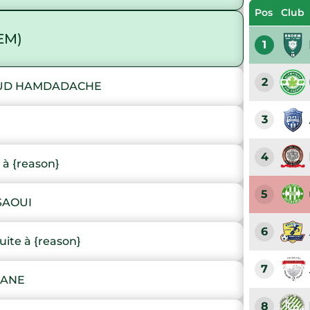
Pos
Club
EM)
1
2
OUD HAMDADACHE
3
4
à {reason}
5
SAOUI
6
te à {reason}
7
DANE
8