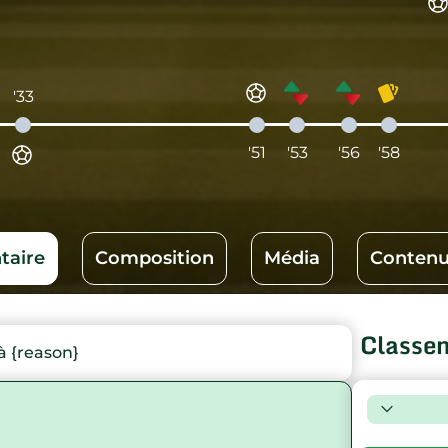
'33
'51
'53
'56
'58
aire
Composition
Média
Contenu
Classe
 {reason}