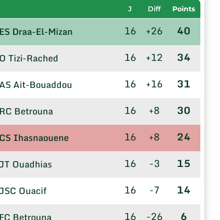
J
Diff
Points
16
+26
40
ES Draa-El-Mizan
16
+12
34
O Tizi-Rached
16
+16
31
AS Ait-Bouaddou
16
+8
30
RC Betrouna
16
+8
24
CS Ihasnaouene
16
-3
15
JT Ouadhias
16
-7
14
JSC Ouacif
16
-26
6
FC Betrouna