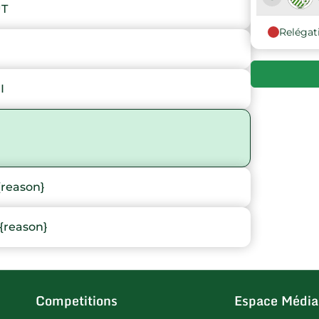
UT
Relégat
9
10
I
{reason}
{reason}
Competitions
Espace Média