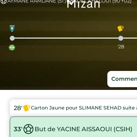
Mizan
AYMANE RAMDANE (51')
ADEL KHELOUI (90'+02)
'28
Comment
28'
Carton Jaune pour SLIMANE SEHAD suite à
33'
But de YACINE AISSAOUI (CSIH)