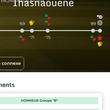
Ihasnaouene
YACINE AISSAOUI (33')
'69
'89
'71
'75
 connexe
ments
HONNEUR Groupe "B"