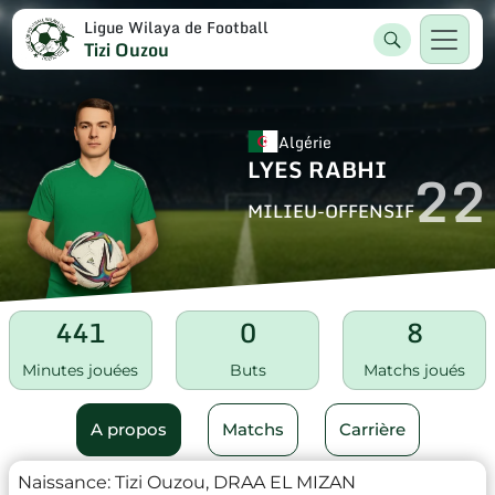
Ligue Wilaya de Football
Tizi Ouzou
Algérie
LYES RABHI
22
MILIEU-OFFENSIF
441
0
8
Minutes jouées
Buts
Matchs joués
A propos
Matchs
Carrière
Naissance:
Tizi Ouzou, DRAA EL MIZAN