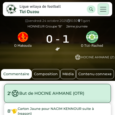
Ligue wilaya de football
Tizi Ouzou
vendredi 24 octobre 2025
10:30
Tigzirt
HONNEUR Groupe "B"
2ème journée
0
-
1
O Makouda
O Tizi-Rached
HOCINE AHMANE (2')
Commentaire
Composition
Média
Contenu connexe
2'
But de HOCINE AHMANE (OTR)
Carton Jaune pour NACIM KENNOUR suite à
8'
{reason}