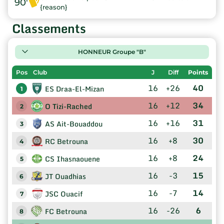
90'
{reason}
Classements
HONNEUR Groupe "B"
Pos
Club
J
Diff
Points
16
+26
40
ES Draa-El-Mizan
1
16
+12
34
O Tizi-Rached
2
16
+16
31
AS Ait-Bouaddou
3
16
+8
30
RC Betrouna
4
16
+8
24
CS Ihasnaouene
5
16
-3
15
JT Ouadhias
6
16
-7
14
JSC Ouacif
7
16
-26
6
FC Betrouna
8