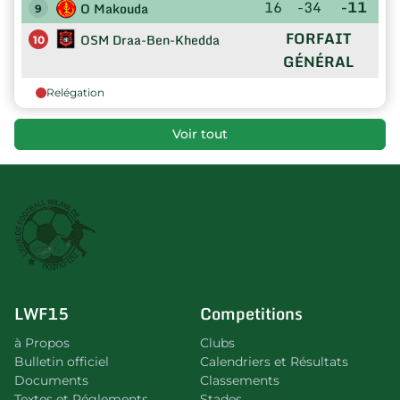
16
-34
-11
O Makouda
9
FORFAIT
OSM Draa-Ben-Khedda
10
GÉNÉRAL
Relégation
Voir tout
LWF15
Competitions
à Propos
Clubs
Bulletin officiel
Calendriers et Résultats
Documents
Classements
Textes et Réglements
Stades