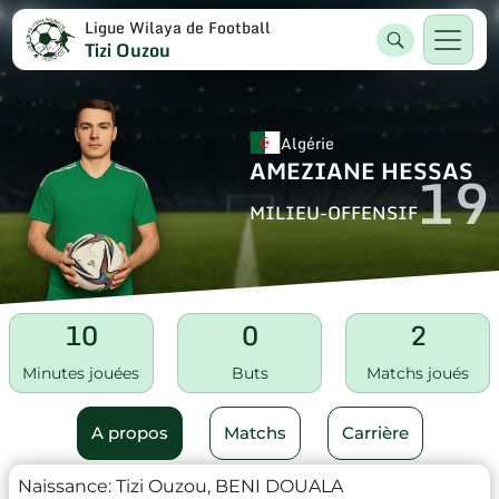
Ligue Wilaya de Football
Tizi Ouzou
Algérie
AMEZIANE HESSAS
19
MILIEU-OFFENSIF
10
0
2
Minutes jouées
Buts
Matchs joués
A propos
Matchs
Carrière
Naissance:
Tizi Ouzou, BENI DOUALA