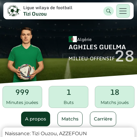
Ligue wilaya de football
Tizi Ouzou
Algérie
AGHILES GUELMA
28
MILIEU-OFFENSIF
999
1
18
Minutes jouées
Buts
Matchs joués
A propos
Matchs
Carrière
Naissance:
Tizi Ouzou, AZZEFOUN