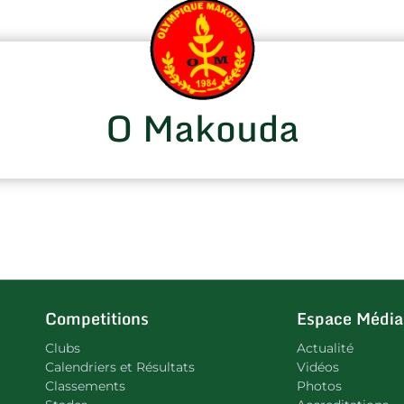
O Makouda
Competitions
Espace Média
Clubs
Actualité
Calendriers et Résultats
Vidéos
Classements
Photos