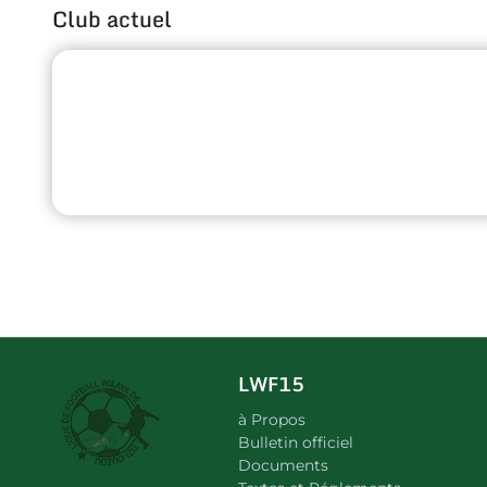
Club actuel
LWF15
à Propos
Bulletin officiel
Documents