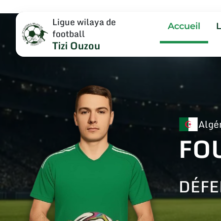
Ligue wilaya de
Accueil
football
Tizi Ouzou
Algé
FO
DÉFE