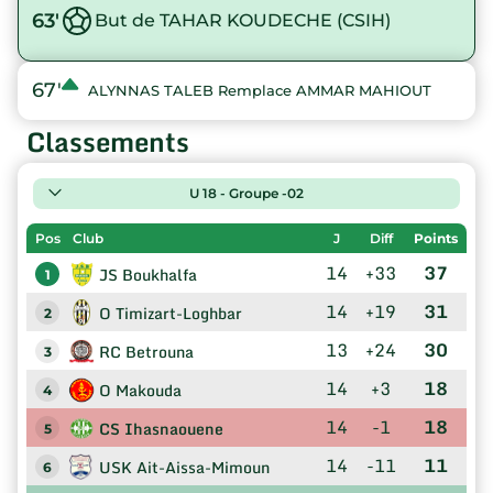
63'
But de TAHAR KOUDECHE (CSIH)
67'
ALYNNAS TALEB Remplace AMMAR MAHIOUT
Classements
U 18 - Groupe -02
Pos
Club
J
Diff
Points
14
+33
37
JS Boukhalfa
1
14
+19
31
O Timizart-Loghbar
2
13
+24
30
RC Betrouna
3
14
+3
18
O Makouda
4
14
-1
18
CS Ihasnaouene
5
14
-11
11
USK Ait-Aissa-Mimoun
6