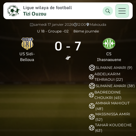
Ligue wilaya de football
Tizi Ouzou
samedi 17 janvier 2026
12:00
Makouda
U 18 - Groupe -02
8ème journée
0
-
7
US Sidi-
CS
Belloua
Ihasnaouene
SLIMANE AMARI (9')
ABDELKARIM
TEHRAOUI (22')
SLIMANE AMARI (38')
BADREDDINE
CHOUKRI (45')
AMMAR MAHIOUT
(48')
MASSINISSA AMIRI
(52')
TAHAR KOUDECHE
(63')