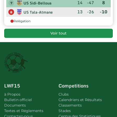
14
-47
8
US Sidi-Belloua
7
13
-26
-10
US Tala-Atmane
8
Relégation
Voir tout
LWF15
Competitions
à Propos
Clubs
Bulletin officiel
Calendriers et Résultats
Documents
Classements
Textes et Réglements
Stades
Contactez-nous
Centre des Statistiques