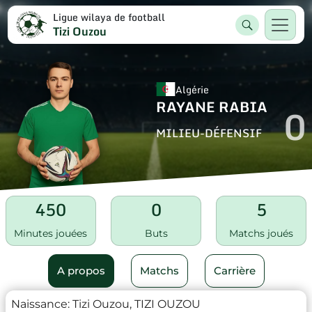
Ligue wilaya de football
Tizi Ouzou
Algérie
RAYANE RABIA
0
MILIEU-DÉFENSIF
450
0
5
Minutes jouées
Buts
Matchs joués
A propos
Matchs
Carrière
Naissance:
Tizi Ouzou, TIZI OUZOU