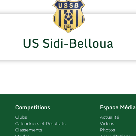
US Sidi-Belloua
Competitions
Espace Média
Clubs
Actualité
Calendriers et Résultats
Vidéos
Classements
Photos