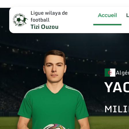
Ligue wilaya de
Accueil
football
Tizi Ouzou
Algé
YA
MILI