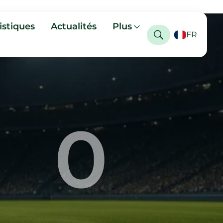
istiques
Actualités
Plus
FR
0