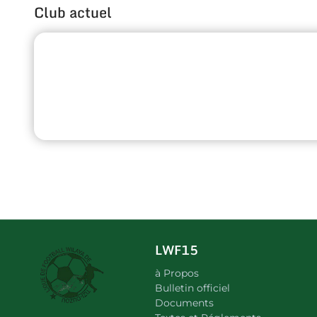
Club actuel
LWF15
à Propos
Bulletin officiel
Documents