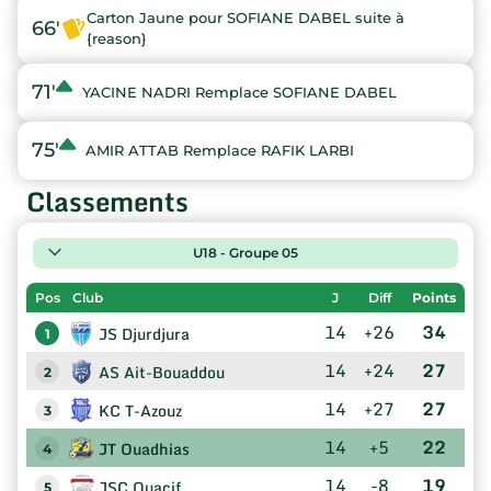
Carton Jaune pour SOFIANE DABEL suite à
66'
{reason}
71'
YACINE NADRI Remplace SOFIANE DABEL
75'
AMIR ATTAB Remplace RAFIK LARBI
Classements
U18 - Groupe 05
Pos
Club
J
Diff
Points
14
+26
34
JS Djurdjura
1
14
+24
27
AS Ait-Bouaddou
2
14
+27
27
KC T-Azouz
3
14
+5
22
JT Ouadhias
4
14
-8
19
JSC Ouacif
5