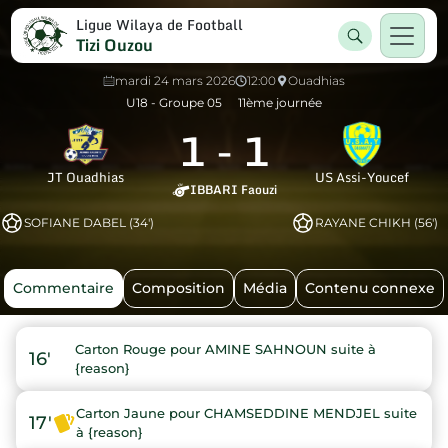
Ligue Wilaya de Football
Tizi Ouzou
mardi 24 mars 2026
12:00
Ouadhias
U18 - Groupe 05
11ème journée
1
-
1
JT Ouadhias
US Assi-Youcef
IBBARI Faouzi
SOFIANE DABEL (34')
RAYANE CHIKH (56')
Commentaire
Composition
Média
Contenu connexe
Carton Rouge pour AMINE SAHNOUN suite à
16'
{reason}
Carton Jaune pour CHAMSEDDINE MENDJEL suite
17'
à {reason}