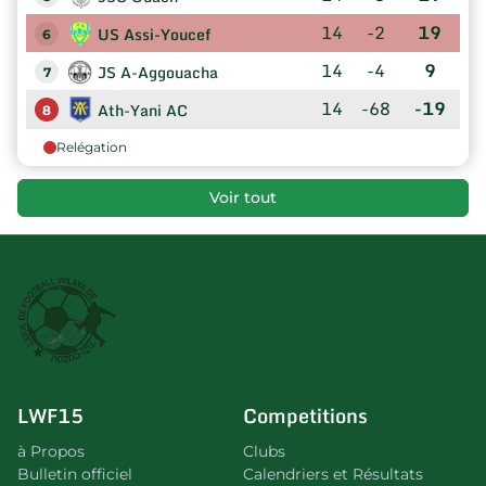
14
-2
19
US Assi-Youcef
6
14
-4
9
JS A-Aggouacha
7
14
-68
-19
Ath-Yani AC
8
Relégation
Voir tout
LWF15
Competitions
à Propos
Clubs
Bulletin officiel
Calendriers et Résultats