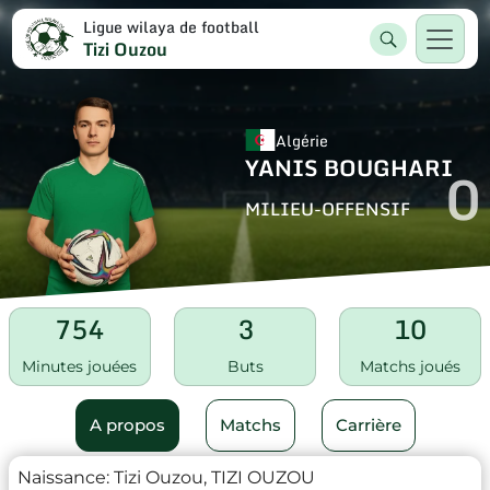
Ligue wilaya de football
Tizi Ouzou
Algérie
YANIS BOUGHARI
0
MILIEU-OFFENSIF
754
3
10
Minutes jouées
Buts
Matchs joués
A propos
Matchs
Carrière
Naissance:
Tizi Ouzou, TIZI OUZOU