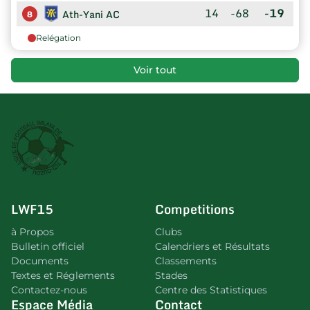
14
-68
-19
Ath-Yani AC
8
Relégation
Voir tout
LWF15
Competitions
à Propos
Clubs
Bulletin officiel
Calendriers et Résultats
Documents
Classements
Textes et Réglements
Stades
Contactez-nous
Centre des Statistiques
Espace Média
Contact