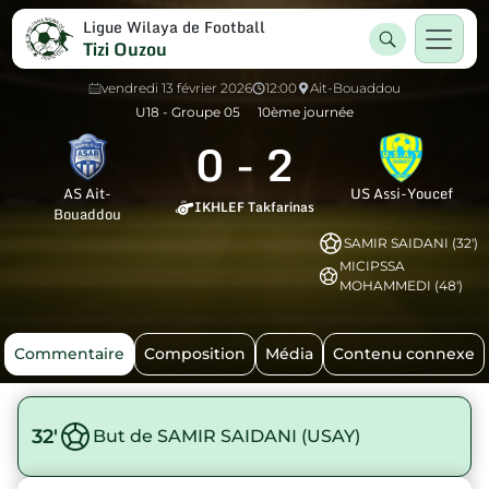
Ligue Wilaya de Football
Tizi Ouzou
vendredi 13 février 2026
12:00
Ait-Bouaddou
U18 - Groupe 05
10ème journée
0
-
2
AS Ait-
US Assi-Youcef
IKHLEF Takfarinas
Bouaddou
SAMIR SAIDANI (32')
MICIPSSA
MOHAMMEDI (48')
Commentaire
Composition
Média
Contenu connexe
32'
But de SAMIR SAIDANI (USAY)