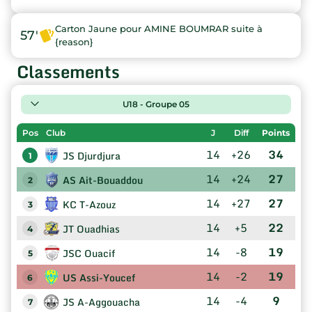
Carton Jaune pour AMINE BOUMRAR suite à
57'
{reason}
Classements
U18 - Groupe 05
Pos
Club
J
Diff
Points
14
+26
34
JS Djurdjura
1
14
+24
27
AS Ait-Bouaddou
2
14
+27
27
KC T-Azouz
3
14
+5
22
JT Ouadhias
4
14
-8
19
JSC Ouacif
5
14
-2
19
US Assi-Youcef
6
14
-4
9
JS A-Aggouacha
7