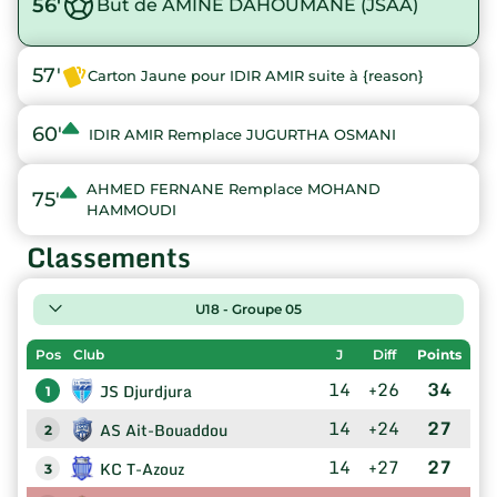
56'
But de AMINE DAHOUMANE (JSAA)
57'
Carton Jaune pour IDIR AMIR suite à {reason}
60'
IDIR AMIR Remplace JUGURTHA OSMANI
AHMED FERNANE Remplace MOHAND
75'
HAMMOUDI
Classements
U18 - Groupe 05
Pos
Club
J
Diff
Points
14
+26
34
JS Djurdjura
1
14
+24
27
AS Ait-Bouaddou
2
14
+27
27
KC T-Azouz
3