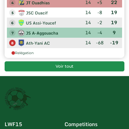
14
+5
22
JT Ouadhias
4
14
-8
19
JSC Ouacif
5
14
-2
19
US Assi-Youcef
6
14
-4
9
JS A-Aggouacha
7
14
-68
-19
Ath-Yani AC
8
Relégation
Voir tout
LWF15
Competitions