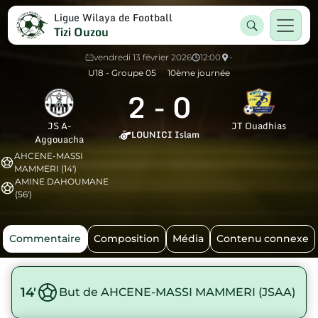
Ligue Wilaya de Football
Tizi Ouzou
vendredi 13 février 2026
12:00
-
U18 - Groupe 05
10ème journée
2
-
0
JS A-
JT Ouadhias
LOUNICI Islam
Aggouacha
AHCENE-MASSI
MAMMERI (14')
AMINE DAHOUMANE
(56')
Commentaire
Composition
Média
Contenu connexe
14'
But de AHCENE-MASSI MAMMERI (JSAA)