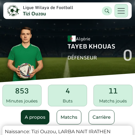
Ligue Wilaya de Football
Tizi Ouzou
Algérie
TAYEB KHOUAS
0
DÉFENSEUR
853
4
11
Minutes jouées
Buts
Matchs joués
A propos
Matchs
Carrière
Naissance:
Tizi Ouzou, LARBA NAIT IRATHEN