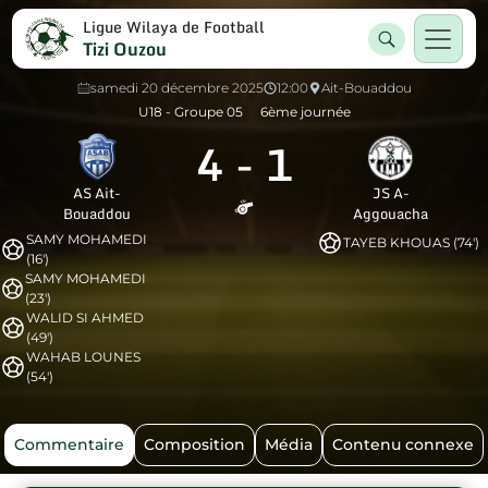
Ligue Wilaya de Football
Tizi Ouzou
samedi 20 décembre 2025
12:00
Ait-Bouaddou
U18 - Groupe 05
6ème journée
4
-
1
AS Ait-
JS A-
Bouaddou
Aggouacha
SAMY MOHAMEDI
TAYEB KHOUAS (74')
(16')
SAMY MOHAMEDI
(23')
WALID SI AHMED
(49')
WAHAB LOUNES
(54')
Commentaire
Composition
Média
Contenu connexe