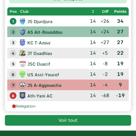
Pos
Club
J
Diff
Points
14
+26
34
JS Djurdjura
1
14
+24
27
AS Ait-Bouaddou
2
14
+27
27
KC T-Azouz
3
14
+5
22
JT Ouadhias
4
14
-8
19
JSC Ouacif
5
14
-2
19
US Assi-Youcef
6
14
-4
9
JS A-Aggouacha
7
14
-68
-19
Ath-Yani AC
8
Relégation
Voir tout