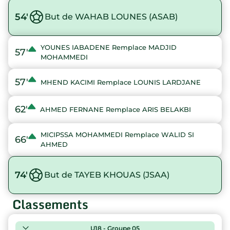
54'
But de WAHAB LOUNES (ASAB)
YOUNES IABADENE Remplace MADJID
57'
MOHAMMEDI
57'
MHEND KACIMI Remplace LOUNIS LARDJANE
62'
AHMED FERNANE Remplace ARIS BELAKBI
MICIPSSA MOHAMMEDI Remplace WALID SI
66'
AHMED
74'
But de TAYEB KHOUAS (JSAA)
Classements
U18 - Groupe 05