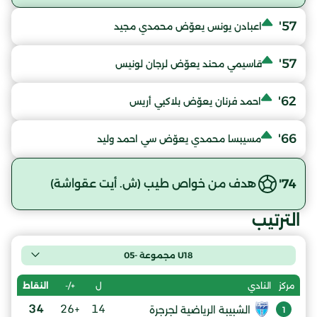
57'
اعبادن يونس يعوّض محمدي مجيد
57'
قاسيمي محند يعوّض لرجان لونيس
62'
احمد فرنان يعوّض بلاكبي أريس
66'
مسيبسا محمدي يعوّض سي احمد وليد
74'
هدف من خواص طيب (ش. أيت عقواشة)
الترتيب
U18 مجموعة -05
ل
+/-
النقاط
مركز
النادي
34
+26
14
الشبيبة الرياضية لجرجرة
1