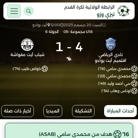
الرابطة الولائية لكرة القدم
تيزي وزو
السبت 20 ديسمبر 2025
12:00
أيت بوادو
U18 مجموعة -05
الجولة 6
1
-
4
نادي الرياضي
شباب أيت عقواشة
اقلميم أيت بوادو
محمدي سامي (16')
خواص طيب (74')
محمدي سامي (23')
سي احمد وليد (49')
لوناس وهاب (54')
أحداث المباراة
التشكيلة
الميديا
أخبار ذات صلة
16'
هدف من محمدي سامي (ASAB)