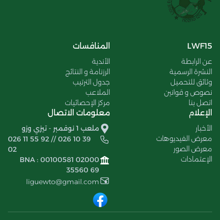
LWF15
المنافسات
عن الرابطة
الأندية
النشرة الرسمية
الرزنامة و النتائج
وثائق للتحميل
جدول الترتيب
نصوص و قوانين
الملاعب
اتصل بنا
مركز الإحصائيات
الإعلام
معلومات الاتصال
الأخبار
ملعب 1 نوفمبر - تيزي وزو
معرض الفيديوهات
026 11 55 92 // 026 10 39
معرض الصور
02
الإعتمادات
BNA : 00100581 02000
35560 69
liguewto@gmail.com