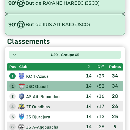
90'
But de RAYANE HAREDJ (JSCO)
90'
But de IRIS AIT KAID (JSCO)
Classements
U20 - Groupe 05
Pos
Club
J
Diff
Points
14
+29
34
KC T-Azouz
1
14
+52
34
JSC Ouacif
2
14
+16
28
AS Ait-Bouaddou
3
14
+17
26
JT Ouadhias
4
14
+13
25
JS Djurdjura
5
14
-28
9
JS A-Aggouacha
6