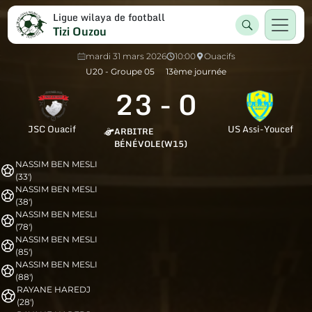
Ligue wilaya de football
Tizi Ouzou
mardi 31 mars 2026
10:00
Ouacifs
U20 - Groupe 05
13ème journée
23
-
0
JSC Ouacif
US Assi-Youcef
ARBITRE
BÉNÉVOLE(W15)
NASSIM BEN MESLI
(33')
NASSIM BEN MESLI
(38')
NASSIM BEN MESLI
(78')
NASSIM BEN MESLI
(85')
NASSIM BEN MESLI
(88')
RAYANE HAREDJ
(28')