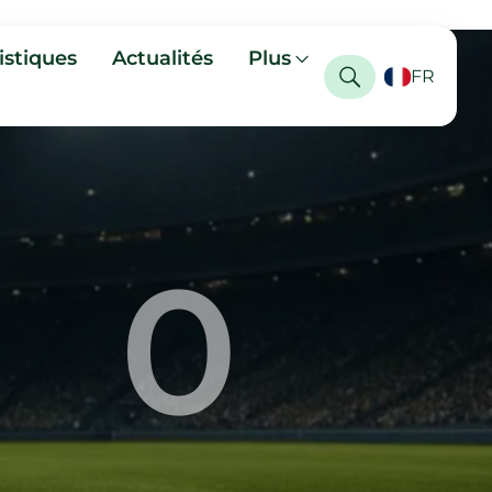
istiques
Actualités
Plus
FR
0