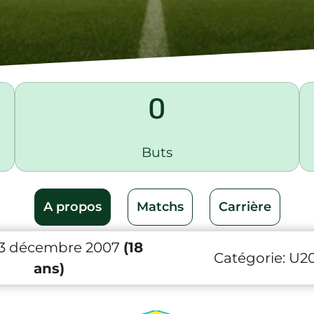
0
Buts
A propos
Matchs
Carrière
 13 décembre 2007
(18
Catégorie:
U2
ans)