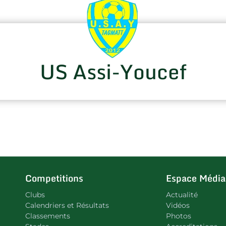
US Assi-Youcef
Competitions
Espace Média
Clubs
Actualité
Calendriers et Résultats
Vidéos
Classements
Photos