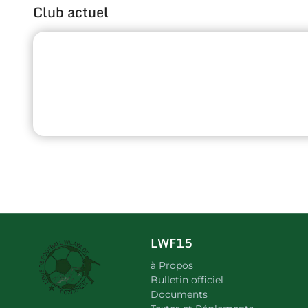
Club actuel
LWF15
à Propos
Bulletin officiel
Documents