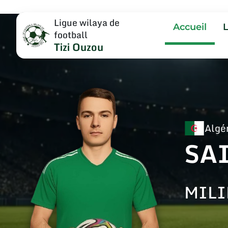
Ligue wilaya de
Accueil
football
Tizi Ouzou
Algé
SA
MILI