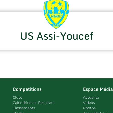
US Assi-Youcef
Competitions
Espace Média
Clubs
Actualité
Calendriers et Résultats
Vidéos
Classements
Photos