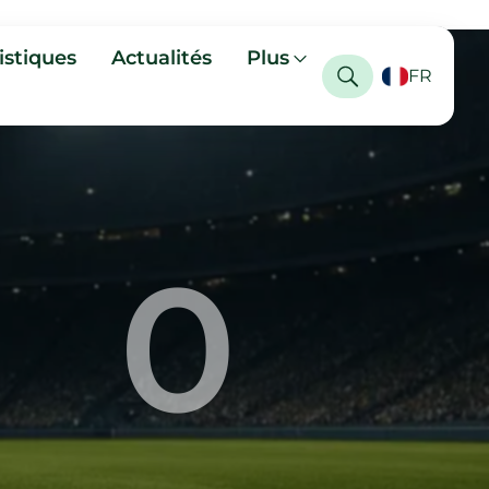
istiques
Actualités
Plus
FR
0