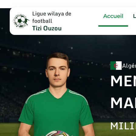
Ligue wilaya de
Accueil
football
Tizi Ouzou
Algé
ME
MA
MILI