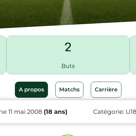
2
Buts
A propos
Matchs
Carrière
e 11 mai 2008
(18 ans)
Catégorie:
U1