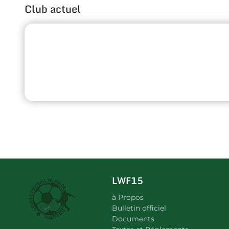
Club actuel
LWF15
à Propos
Bulletin officiel
Documents