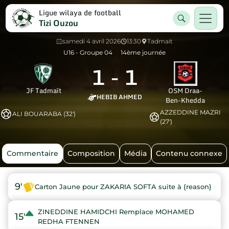
Ligue wilaya de football
Tizi Ouzou
samedi 4 avril 2026
13:30
Tadmait
U16 - Groupe 04
14ème journée
1
-
1
JF Tadmaït
OSM Draa-
HEBIB AHMED
Ben-Khedda
AZZEDDINE MAZRI
ALI BOUARABA (32')
(27')
Commentaire
Composition
Média
Contenu connexe
9'
Carton Jaune pour ZAKARIA SOFTA suite à {reason}
ZINEDDINE HAMIDCHI Remplace MOHAMED
15'
REDHA FTENNEN