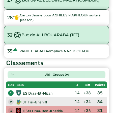
27'
But de AZZEDDINE MAZRI (OSMDBK)
Carton Jaune pour AGHILES MAKHLOUF suite à
28'
{reason}
32'
But de ALI BOUARABA (JFT)
35'
RAFIK TERBAH Remplace NAZIM CHAOU
Classements
U16 - Groupe 04
Pos
Club
J
Diff
Points
14
+38
35
ES Draa-El-Mizan
1
14
+34
34
JT Tizi-Gheniff
2
14
+36
31
OSM Draa-Ben-Khedda
3