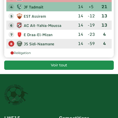
14
+5
21
JF Tadmaït
4
14
-12
13
EST Assirem
5
14
-19
13
AC Ait-Yahia-Moussa
6
14
-23
4
E Draa-El-Mizan
7
14
-59
4
JS Sidi-Naamane
8
Relégation
Voir tout
LWF15
Competitions