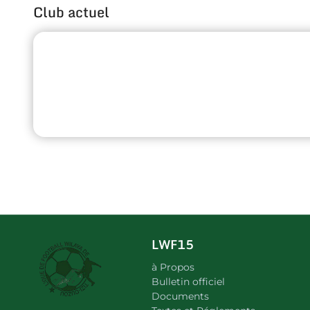
Club actuel
LWF15
à Propos
Bulletin officiel
Documents