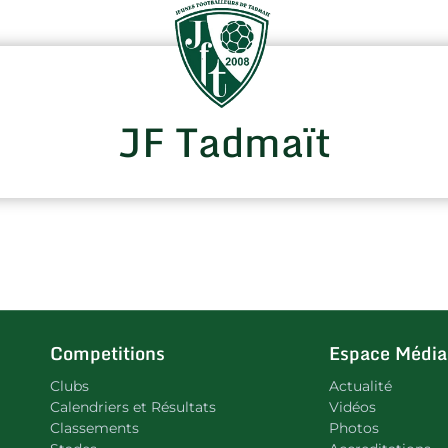
JF Tadmaït
Competitions
Espace Média
Clubs
Actualité
Calendriers et Résultats
Vidéos
Classements
Photos