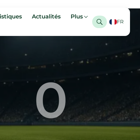
istiques
Actualités
Plus
FR
0