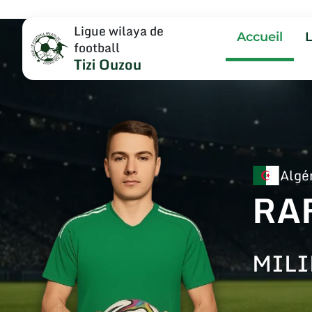
Ligue wilaya de
Accueil
football
Tizi Ouzou
Algé
RA
MILI