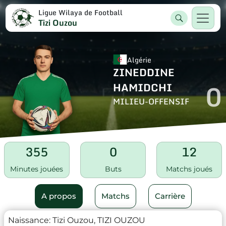
Ligue Wilaya de Football
Tizi Ouzou
Algérie
ZINEDDINE
0
HAMIDCHI
MILIEU-OFFENSIF
355
0
12
Minutes jouées
Buts
Matchs joués
A propos
Matchs
Carrière
Naissance:
Tizi Ouzou, TIZI OUZOU