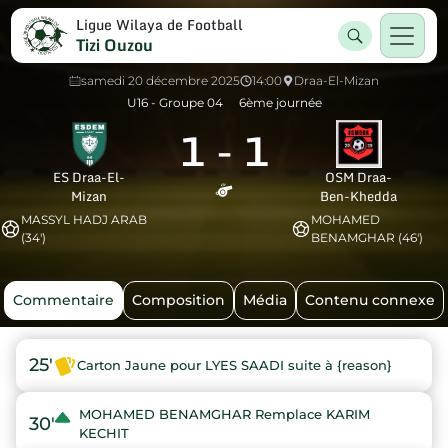
Ligue Wilaya de Football
Tizi Ouzou
samedi 20 décembre 2025
14:00
Draa-El-Mizan
U16 - Groupe 04
6ème journée
1
-
1
ES Draa-El-
OSM Draa-
Mizan
Ben-Khedda
MASSYL HADJ ARAB
MOHAMED
(34')
BENAMGHAR (46')
Commentaire
Composition
Média
Contenu connexe
25'
Carton Jaune pour LYES SAADI suite à {reason}
MOHAMED BENAMGHAR Remplace KARIM
30'
KECHIT