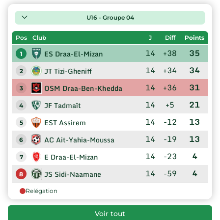
U16 - Groupe 04
Pos
Club
J
Diff
Points
14
+38
35
ES Draa-El-Mizan
1
14
+34
34
JT Tizi-Gheniff
2
14
+36
31
OSM Draa-Ben-Khedda
3
14
+5
21
JF Tadmaït
4
14
-12
13
EST Assirem
5
14
-19
13
AC Ait-Yahia-Moussa
6
14
-23
4
E Draa-El-Mizan
7
14
-59
4
JS Sidi-Naamane
8
Relégation
Voir tout