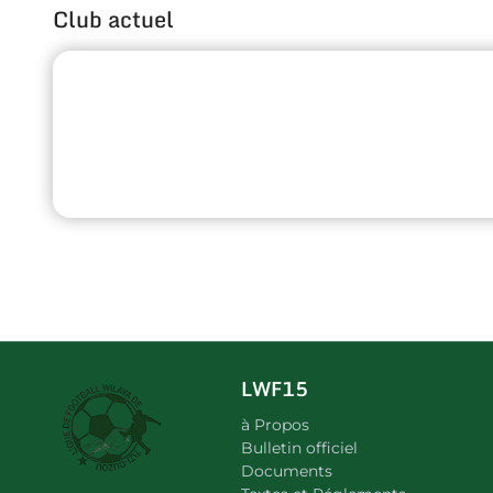
Club actuel
LWF15
à Propos
Bulletin officiel
Documents