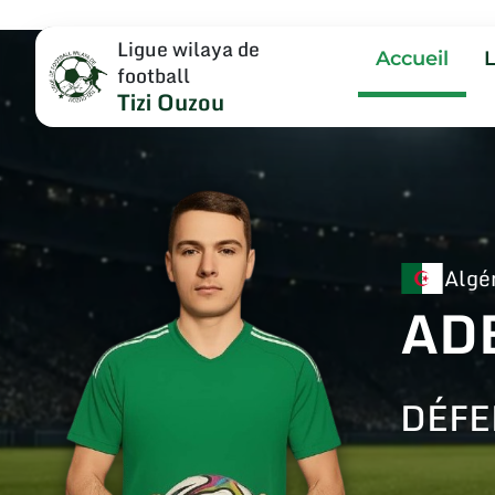
Ligue wilaya de
Accueil
football
Tizi Ouzou
Algé
AD
DÉFE