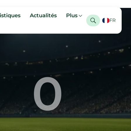
istiques
Actualités
Plus
FR
0