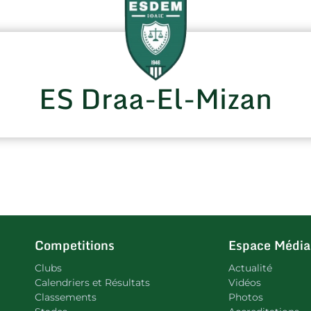
ES Draa-El-Mizan
Competitions
Espace Média
Clubs
Actualité
Calendriers et Résultats
Vidéos
Classements
Photos