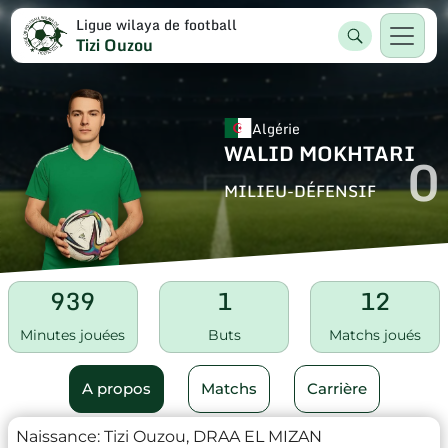
Ligue wilaya de football
Tizi Ouzou
Algérie
WALID MOKHTARI
0
MILIEU-DÉFENSIF
939
1
12
Minutes jouées
Buts
Matchs joués
A propos
Matchs
Carrière
Naissance:
Tizi Ouzou, DRAA EL MIZAN