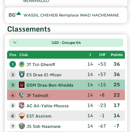
BENKHALED
86'
WASSIL CHEHEB Remplace IMAD HACHEMANE
Classements
U20 - Groupe 04
Pos
Club
J
Diff
Points
14
+53
36
JT Tizi-Gheniff
1
14
+57
36
ES Draa-El-Mizan
2
14
+15
25
OSM Draa-Ben-Khedda
3
14
+8
22
JF Tadmaït
4
14
-23
17
AC Ait-Yahia-Moussa
5
14
-1
14
EST Assirem
6
14
-67
-7
JS Sidi-Naamane
7