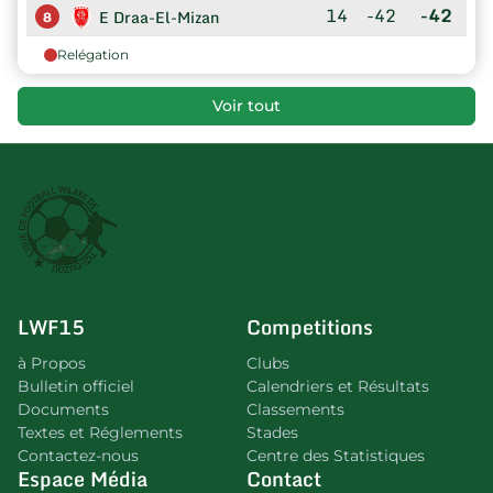
14
-42
-42
E Draa-El-Mizan
8
Relégation
Voir tout
LWF15
Competitions
à Propos
Clubs
Bulletin officiel
Calendriers et Résultats
Documents
Classements
Textes et Réglements
Stades
Contactez-nous
Centre des Statistiques
Espace Média
Contact