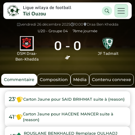
Ligue wilaya de football
Tizi Ouzou
vendredi 26 décembre 2025
10:00
Draa Ben Khedda
U20 - Groupe 04
7ème journée
0
-
0
OSM Draa-
JF Tadmaït
Ben-Khedda
Commentaire
Composition
Média
Contenu connexe
23'
Carton Jaune pour SAID BRIHMAT suite à {reason}
Carton Jaune pour HACENE MANCER suite à
41'
{reason}
ROUSLANE BENKHALED Remplace OULHADJ