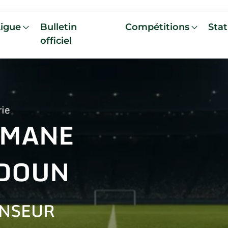
Ligue
Bulletin
Compétitions
Stat
officiel
rie
IMANE
DOUN
NSEUR