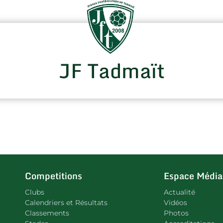
JF Tadmaït
Competitions
Espace Média
Clubs
Actualité
Calendriers et Résultats
Vidéos
Classements
Photos