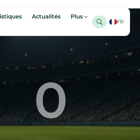
istiques
Actualités
Plus
FR
0