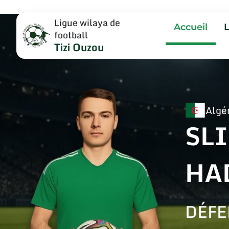
Ligue wilaya de
Accueil
football
Tizi Ouzou
Algé
SL
HA
DÉFE