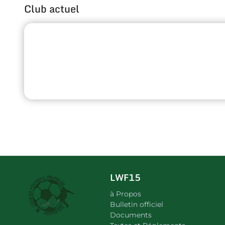
Club actuel
LWF15
à Propos
Bulletin officiel
Documents