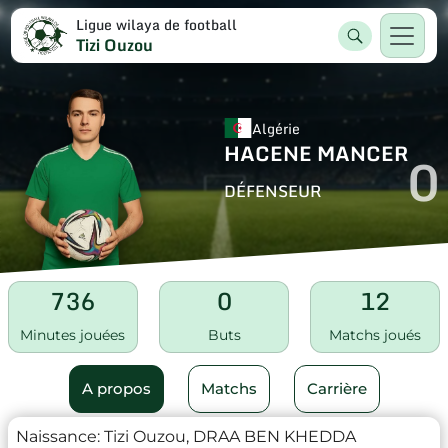
Ligue wilaya de football
Tizi Ouzou
Algérie
HACENE MANCER
0
DÉFENSEUR
736
0
12
Minutes jouées
Buts
Matchs joués
A propos
Matchs
Carrière
Naissance:
Tizi Ouzou, DRAA BEN KHEDDA