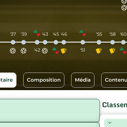
'37
'39
'43
'45
'46
'55
'58
'60
'42
'51
aire
Composition
Média
Contenu
Classe