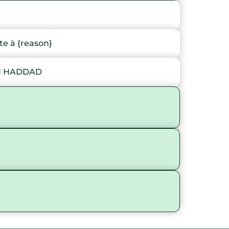
e à {reason}
H HADDAD