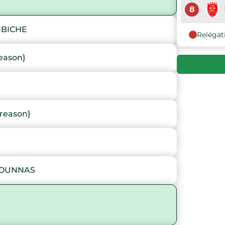
8
IBICHE
Relégat
eason}
reason}
}
LOUNNAS