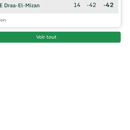
14
-42
-42
E Draa-El-Mizan
ion
Voir tout