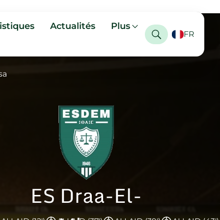
istiques
Actualités
Plus
FR
sa
ES Draa-El-