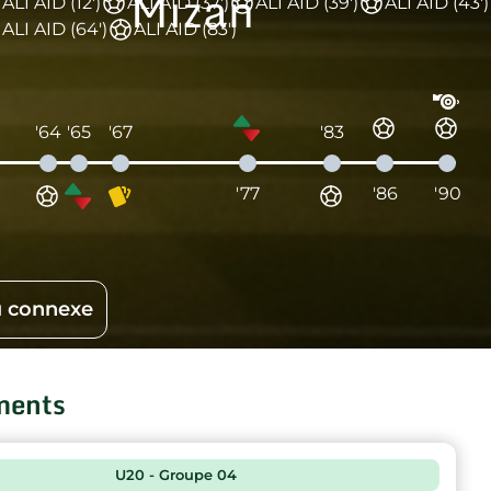
Mizan
ALI AID (12')
ALI AID (37')
ALI AID (39')
ALI AID (43')
ALI AID (64')
ALI AID (83')
'64
'65
'67
'83
'77
'86
'90
 connexe
ments
U20 - Groupe 04