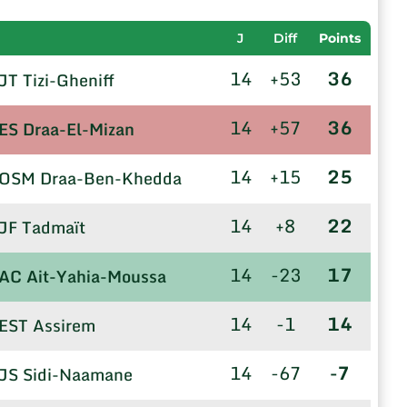
J
Diff
Points
14
+53
36
JT Tizi-Gheniff
14
+57
36
ES Draa-El-Mizan
14
+15
25
OSM Draa-Ben-Khedda
14
+8
22
JF Tadmaït
14
-23
17
AC Ait-Yahia-Moussa
14
-1
14
EST Assirem
14
-67
-7
JS Sidi-Naamane