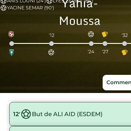
Yahia-
ANIS LOUNI (24')
LYES ZEMIRI (86')
YACINE SEMAR (90')
Moussa
'12
'32
'24
'27
Comment
12'
But de ALI AID (ESDEM)