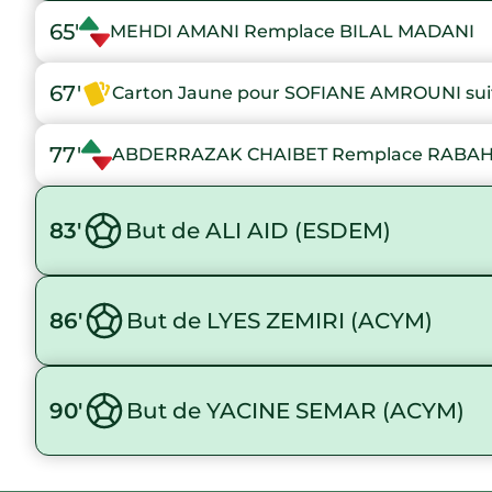
65'
MEHDI AMANI Remplace BILAL MADANI
67'
Carton Jaune pour SOFIANE AMROUNI suit
77'
ABDERRAZAK CHAIBET Remplace RABA
83'
But de ALI AID (ESDEM)
86'
But de LYES ZEMIRI (ACYM)
90'
But de YACINE SEMAR (ACYM)