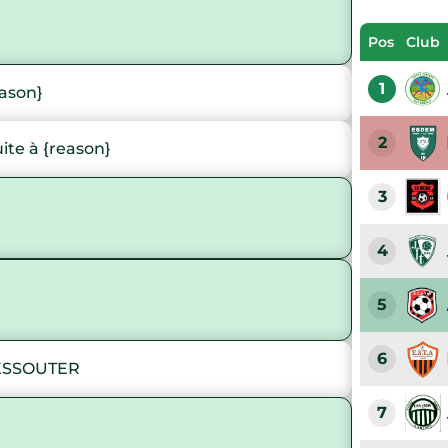
Pos
Club
1
eason}
2
te à {reason}
3
4
5
6
ESSOUTER
7