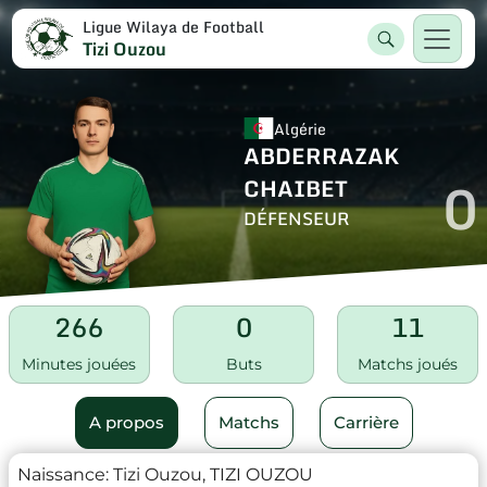
Ligue Wilaya de Football
Tizi Ouzou
Algérie
ABDERRAZAK
0
CHAIBET
DÉFENSEUR
266
0
11
Minutes jouées
Buts
Matchs joués
A propos
Matchs
Carrière
Naissance:
Tizi Ouzou, TIZI OUZOU