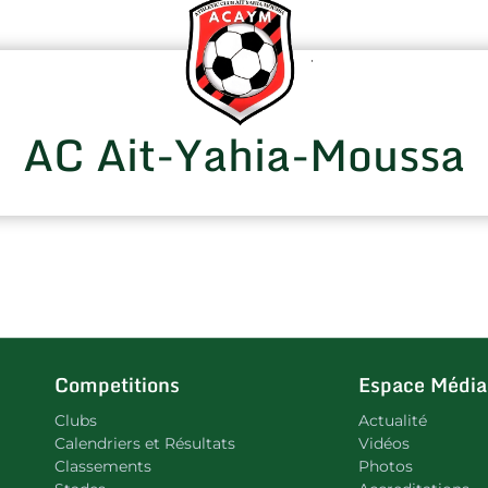
AC Ait-Yahia-Moussa
Competitions
Espace Média
Clubs
Actualité
Calendriers et Résultats
Vidéos
Classements
Photos