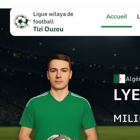
Ligue wilaya de
Accueil
football
Tizi Ouzou
Algé
LY
MILI