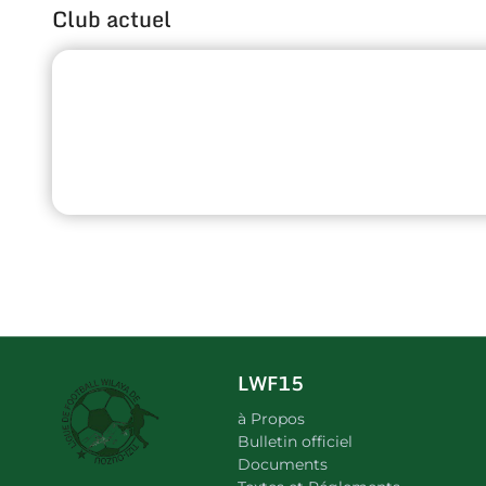
Club actuel
LWF15
à Propos
Bulletin officiel
Documents