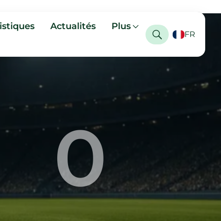
istiques
Actualités
Plus
FR
0