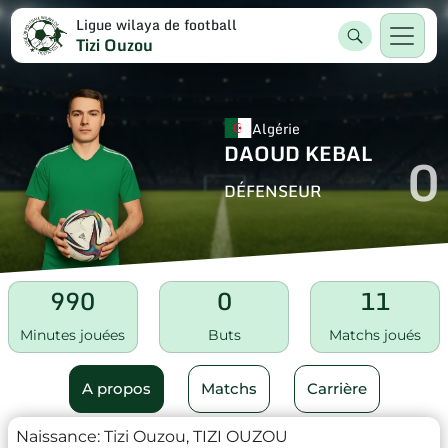
Ligue wilaya de football
Tizi Ouzou
Algérie
DAOUD KEBAL
0
DÉFENSEUR
990
0
11
Minutes jouées
Buts
Matchs joués
A propos
Matchs
Carrière
Naissance:
Tizi Ouzou, TIZI OUZOU