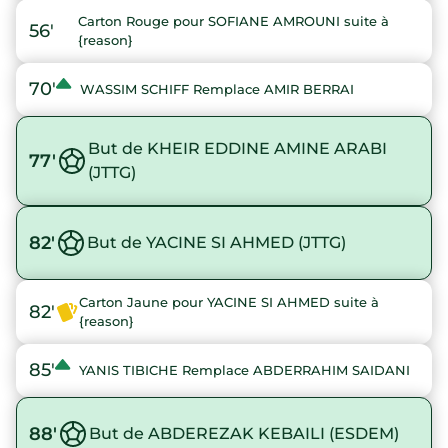
Carton Rouge pour SOFIANE AMROUNI suite à
56'
{reason}
70'
WASSIM SCHIFF Remplace AMIR BERRAI
But de KHEIR EDDINE AMINE ARABI
77'
(JTTG)
82'
But de YACINE SI AHMED (JTTG)
Carton Jaune pour YACINE SI AHMED suite à
82'
{reason}
85'
YANIS TIBICHE Remplace ABDERRAHIM SAIDANI
88'
But de ABDEREZAK KEBAILI (ESDEM)