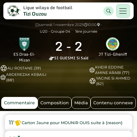
Ligue wilaya de football
Tizi Ouzou
samedi 1 novembre 2025
10:00
-
U20 - Groupe 04
1ère journée
2
-
2
ES Draa-El-
JT Tizi-Gheniff
SI GUESMI Si Saïd
Mizan
KHEIR EDDINE
ALI ROSTANE (39')
AMINE ARABI (77')
ABDEREZAK KEBAILI
YACINE SI AHMED
(88')
(82')
Commentaire
Composition
Média
Contenu connexe
11'
Carton Jaune pour MOUNIR OUIS suite à {reason}