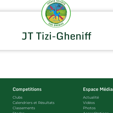
JT Tizi-Gheniff
Competitions
Espace Média
Clubs
Actualité
Calendriers et Résultats
Vidéos
Classements
Photos