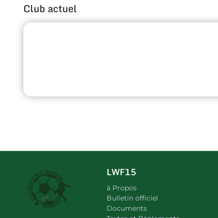
Club actuel
LWF15
à Propos
Bulletin officiel
Documents