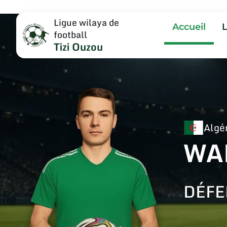
Ligue wilaya de
Accueil
football
Tizi Ouzou
Algé
WA
DÉFE