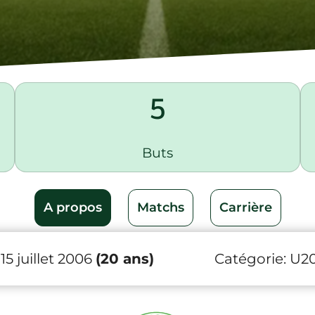
5
Buts
A propos
Matchs
Carrière
5 juillet 2006
(20 ans)
Catégorie:
U2