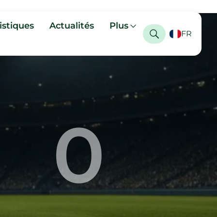
istiques
Actualités
Plus
FR
0