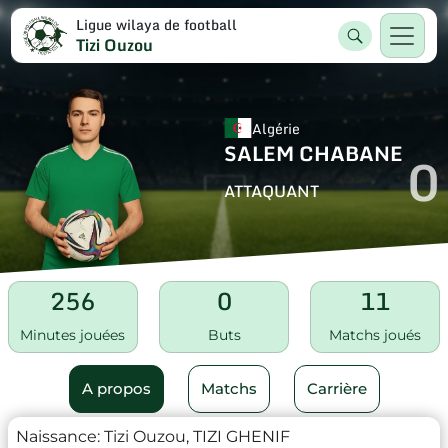
Ligue wilaya de football
Tizi Ouzou
Algérie
SALEM CHABANE
0
ATTAQUANT
256
0
11
Minutes jouées
Buts
Matchs joués
A propos
Matchs
Carrière
Naissance:
Tizi Ouzou, TIZI GHENIF