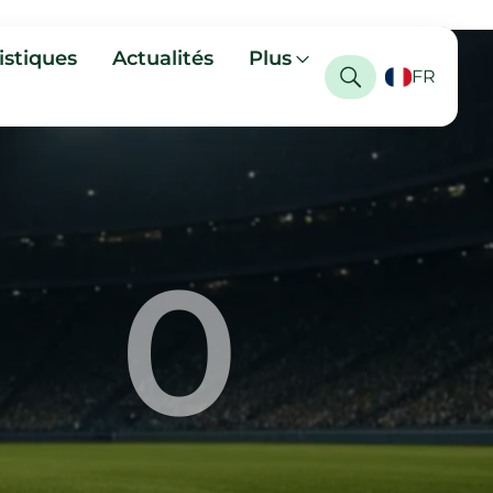
istiques
Actualités
Plus
FR
0