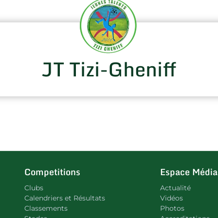
JT Tizi-Gheniff
Competitions
Espace Média
Clubs
Actualité
Calendriers et Résultats
Vidéos
Classements
Photos