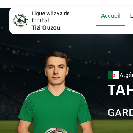
Ligue wilaya de
Accueil
football
Tizi Ouzou
Algé
TA
GARD