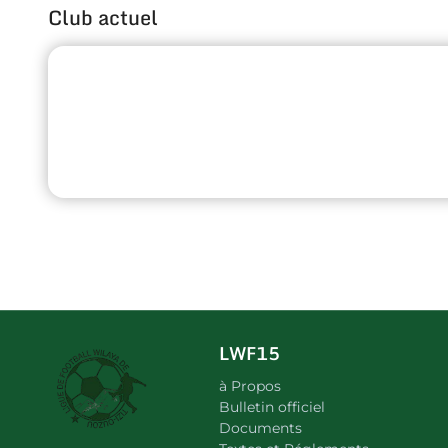
Club actuel
LWF15
à Propos
Bulletin officiel
Documents