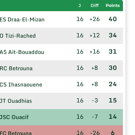
J
Diff
Points
16
+26
40
ES Draa-El-Mizan
16
+12
34
O Tizi-Rached
16
+16
31
AS Ait-Bouaddou
16
+8
30
RC Betrouna
16
+8
24
CS Ihasnaouene
16
-3
15
JT Ouadhias
16
-7
14
JSC Ouacif
16
-26
6
FC Betrouna