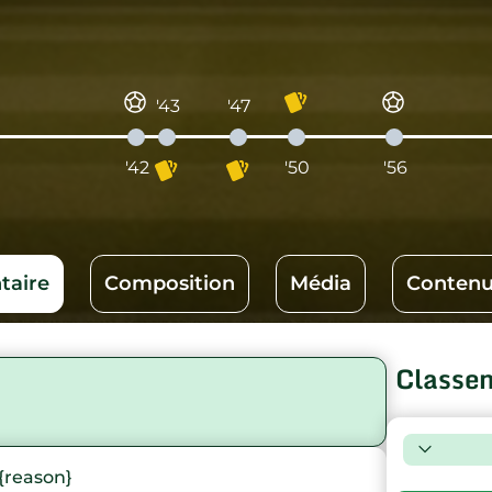
'43
'47
'42
'50
'56
aire
Composition
Média
Contenu
Classe
)
{reason}