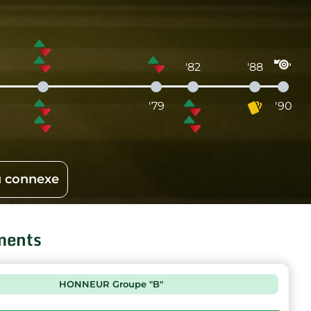
'82
'88
'79
'90
 connexe
ments
HONNEUR Groupe "B"