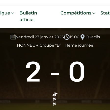
Ligue
Bulletin
Compétitions
Stat
officiel
vendredi 23 janvier 2026
15:00
Ouacifs
HONNEUR Groupe "B"
11ème journée
2
-
0