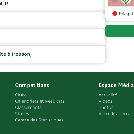
OUR
Relégat
9
10
I
e à {reason}
Competitions
Espace Média
Clubs
Actualité
Calendriers et Résultats
Vidéos
Classements
Photos
Stades
Accreditations
Centre des Statistiques