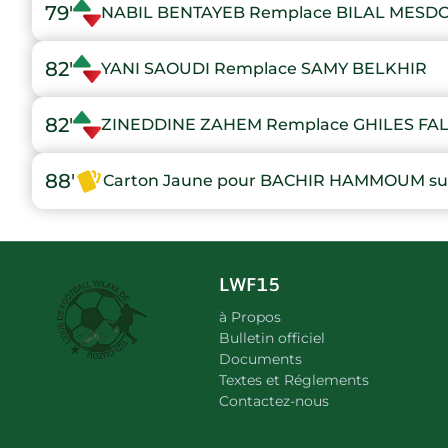
79'
NABIL BENTAYEB Remplace BILAL MESD
82'
YANI SAOUDI Remplace SAMY BELKHIR
82'
ZINEDDINE ZAHEM Remplace GHILES FAL
88'
Carton Jaune pour BACHIR HAMMOUM suit
LWF15
à Propos
Bulletin officiel
Documents
Textes et Réglements
Contactez-nous