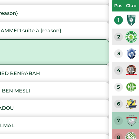
Pos
Club
reason}
1
MMED suite à {reason}
2
)
3
4
MED BENRABAH
5
 BEN MESLI
6
SADOU
7
ELMAL
8