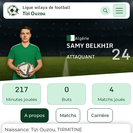
Ligue wilaya de football
Tizi Ouzou
Algérie
SAMY BELKHIR
24
ATTAQUANT
217
0
4
Minutes jouées
Buts
Matchs joués
A propos
Matchs
Carrière
Naissance:
Tizi Ouzou, TIRMITINE