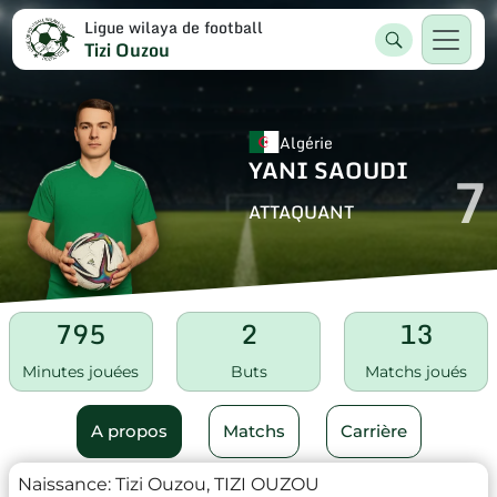
Ligue wilaya de football
Tizi Ouzou
Algérie
YANI SAOUDI
7
ATTAQUANT
795
2
13
Minutes jouées
Buts
Matchs joués
A propos
Matchs
Carrière
Naissance:
Tizi Ouzou, TIZI OUZOU