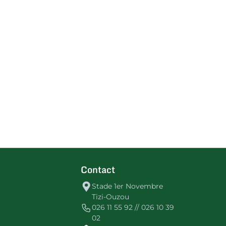
Contact
Stade 1er Novembre
Tizi-Ouzou
026 11 55 92 // 026 10 39
02