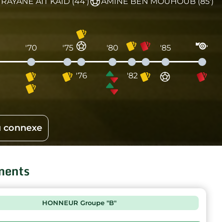
RAYANE AIT KAID (44')
AMINE BEN MOUHOUB (85')
'70
'75
'80
'85
'76
'82
 connexe
ments
HONNEUR Groupe "B"