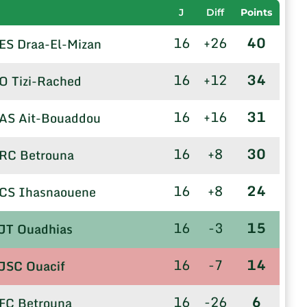
J
Diff
Points
16
+26
40
ES Draa-El-Mizan
16
+12
34
O Tizi-Rached
16
+16
31
AS Ait-Bouaddou
16
+8
30
RC Betrouna
16
+8
24
CS Ihasnaouene
16
-3
15
JT Ouadhias
16
-7
14
JSC Ouacif
16
-26
6
FC Betrouna