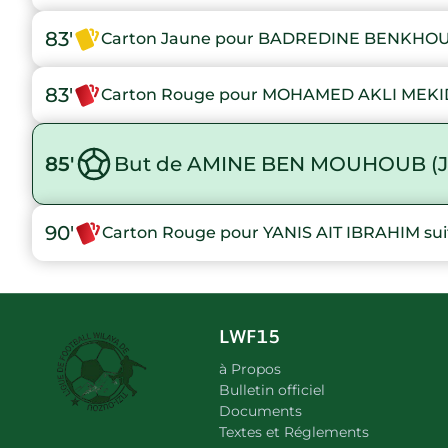
83'
Carton Jaune pour BADREDINE BENKHOUYA
83'
Carton Rouge pour MOHAMED AKLI MEKID 
85'
But de AMINE BEN MOUHOUB (J
90'
Carton Rouge pour YANIS AIT IBRAHIM suit
LWF15
à Propos
Bulletin officiel
Documents
Textes et Réglements