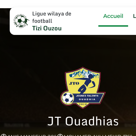
Ligue wilaya de
Accueil
football
Tizi Ouzou
JT Ouadhias