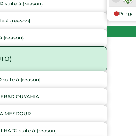
suite à {reason}
Relégat
9
e à {reason}
10
 {reason}
JTO)
uite à {reason}
JEBAR OUYAHIA
LA MESDOUR
HADJ suite à {reason}