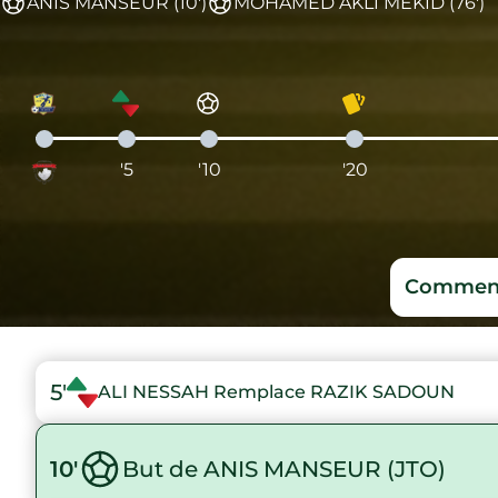
ANIS MANSEUR (10')
MOHAMED AKLI MEKID (76')
'5
'10
'20
Comment
5'
ALI NESSAH Remplace RAZIK SADOUN
10'
But de ANIS MANSEUR (JTO)