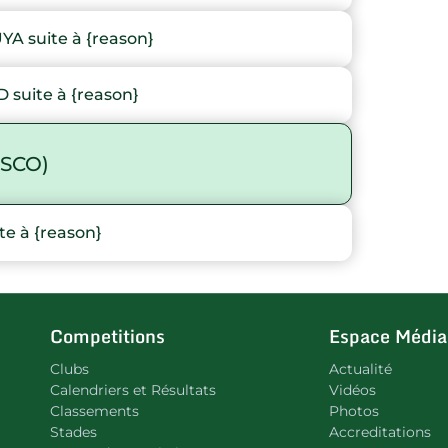
 suite à {reason}
suite à {reason}
SCO)
e à {reason}
Competitions
Espace Média
Clubs
Actualité
Calendriers et Résultats
Vidéos
Classements
Photos
Stades
Accreditations