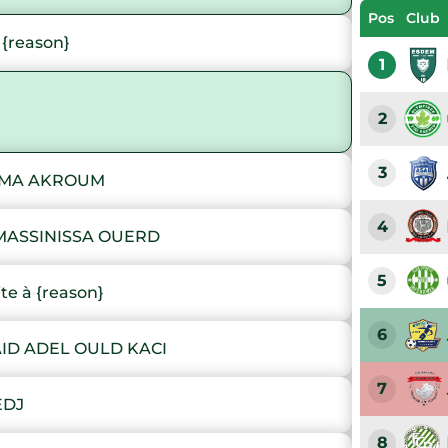
Pos
Club
{reason}
1
2
3
AMA AKROUM
4
MASSINISSA OUERD
5
e à {reason}
6
ID ADEL OULD KACI
7
EDJ
8