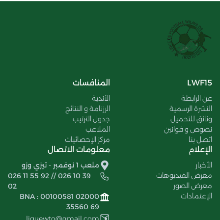
LWF15
المنافسات
عن الرابطة
الأندية
النشرة الرسمية
الرزنامة و النتائج
وثائق للتحميل
جدول الترتيب
نصوص و قوانين
الملاعب
اتصل بنا
مركز الإحصائيات
الإعلام
معلومات الاتصال
الأخبار
ملعب 1 نوفمبر - تيزي وزو
معرض الفيديوهات
026 11 55 92 // 026 10 39
معرض الصور
02
الإعتمادات
BNA : 00100581 02000
35560 69
liguewto@gmail.com