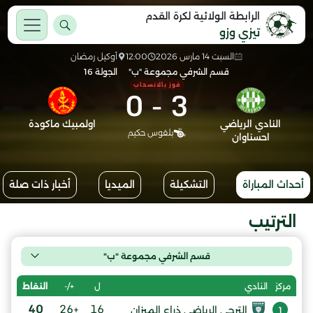
الرابطة الولائية لكرة القدم
تيزي وزو
السبت 14 مارس 2026
12:00
أوكيل رمضان
قسم الشرفي مجموعة "ب"
الجولة 16
فوز بالانسحاب
0
-
3
النادي الرياضي
اولمبيك ماكودة
بلقوس حكيم
احسناوان
أحداث المباراة
التشكيلة
الميديا
أخبار ذات صلة
الترتيب
قسم الشرفي مجموعة "ب"
ل
+/-
النقاط
مركز
النادي
40
+26
16
الترجي الرياضي ذراع الميزان
1