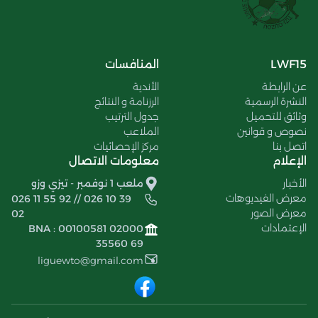
LWF15
المنافسات
عن الرابطة
الأندية
النشرة الرسمية
الرزنامة و النتائج
وثائق للتحميل
جدول الترتيب
نصوص و قوانين
الملاعب
اتصل بنا
مركز الإحصائيات
الإعلام
معلومات الاتصال
الأخبار
ملعب 1 نوفمبر - تيزي وزو
معرض الفيديوهات
026 11 55 92 // 026 10 39
معرض الصور
02
الإعتمادات
BNA : 00100581 02000
35560 69
liguewto@gmail.com