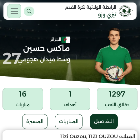
الرابطة الولائية لكرة القدم
تيزي وزو
الجزائر
ماكس حسين
27
وسط ميدان هجومي
16
1
1297
دقائق اللعب
أهداف
مباريات
التفاصيل
المباريات
المسيرة
الميلاد:
Tizi Ouzou, TIZI OUZOU