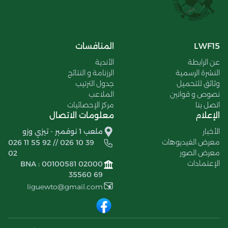
LWF15
المنافسات
عن الرابطة
الأندية
النشرة الرسمية
الرزنامة و النتائج
وثائق للتحميل
جدول الترتيب
نصوص و قوانين
الملاعب
اتصل بنا
مركز الإحصائيات
الإعلام
معلومات الاتصال
الأخبار
ملعب 1 نوفمبر - تيزي وزو
معرض الفيديوهات
026 11 55 92 // 026 10 39
معرض الصور
02
الإعتمادات
BNA : 00100581 02000
35560 69
liguewto@gmail.com