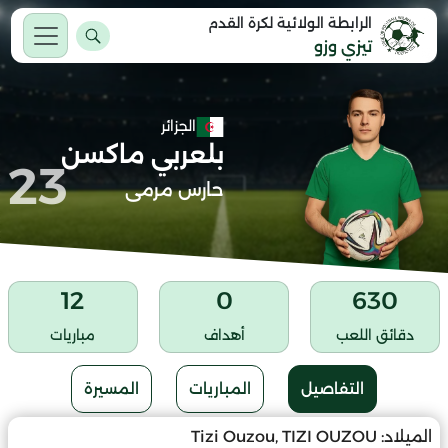
الرابطة الولائية لكرة القدم
تيزي وزو
الجزائر
بلعربي ماكسن
23
حارس مرمى
12
0
630
دقائق اللعب
أهداف
مباريات
التفاصيل
المباريات
المسيرة
الميلاد:
Tizi Ouzou, TIZI OUZOU