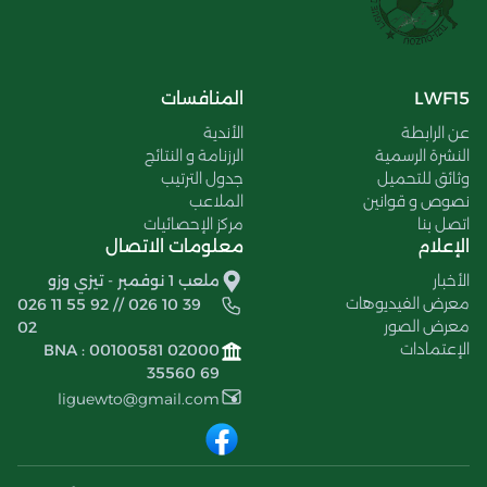
LWF15
المنافسات
عن الرابطة
الأندية
النشرة الرسمية
الرزنامة و النتائج
وثائق للتحميل
جدول الترتيب
نصوص و قوانين
الملاعب
اتصل بنا
مركز الإحصائيات
الإعلام
معلومات الاتصال
الأخبار
ملعب 1 نوفمبر - تيزي وزو
معرض الفيديوهات
026 11 55 92 // 026 10 39
معرض الصور
02
الإعتمادات
BNA : 00100581 02000
35560 69
liguewto@gmail.com