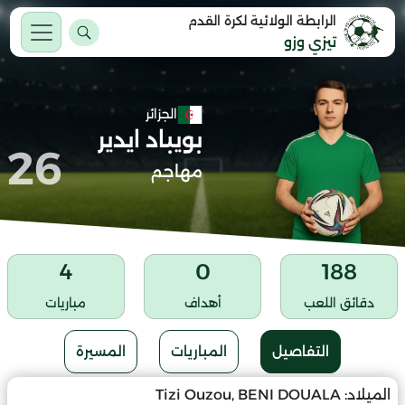
الرابطة الولائية لكرة القدم
تيزي وزو
الجزائر
بويباد ايدير
26
مهاجم
4
0
188
دقائق اللعب
أهداف
مباريات
التفاصيل
المباريات
المسيرة
الميلاد:
Tizi Ouzou, BENI DOUALA