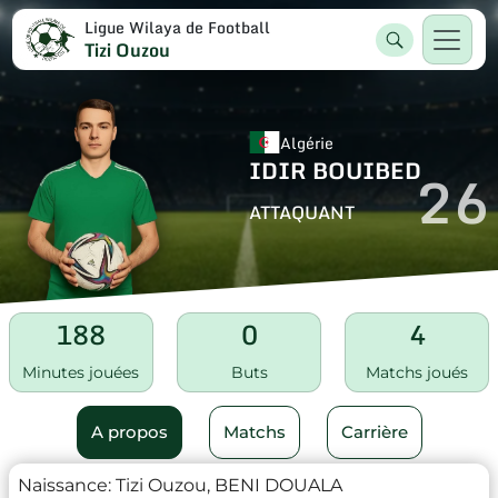
Ligue Wilaya de Football
Tizi Ouzou
Algérie
IDIR BOUIBED
26
ATTAQUANT
188
0
4
Minutes jouées
Buts
Matchs joués
A propos
Matchs
Carrière
Naissance:
Tizi Ouzou, BENI DOUALA