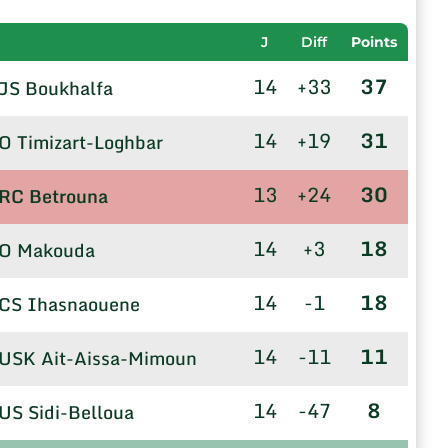
J
Diff
Points
14
+33
37
JS Boukhalfa
14
+19
31
O Timizart-Loghbar
13
+24
30
RC Betrouna
14
+3
18
O Makouda
14
-1
18
CS Ihasnaouene
14
-11
11
USK Ait-Aissa-Mimoun
14
-47
8
US Sidi-Belloua