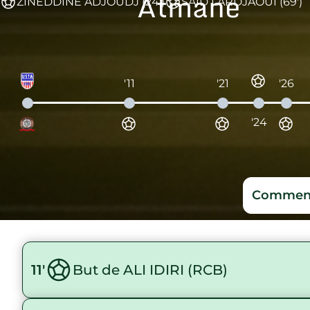
Atmane
ZINEDDINE ADJOUDJ (24')
SAID LARDJAOUI (69')
'11
'21
'26
'24
Comment
11'
But de ALI IDIRI (RCB)