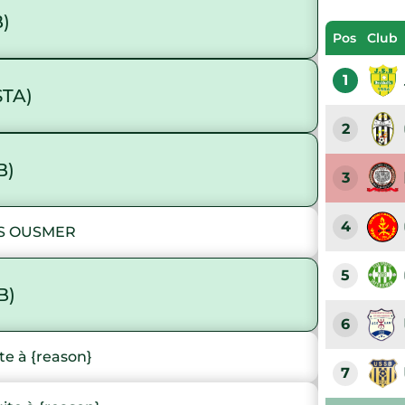
)
Pos
Club
1
STA)
2
B)
3
4
S OUSMER
5
B)
6
e à {reason}
7