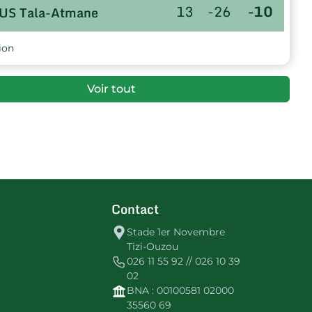
13
-26
-10
US Tala-Atmane
ion
Voir tout
Contact
Stade 1er Novembre
Tizi-Ouzou
026 11 55 92 // 026 10 39
02
BNA : 00100581 02000
35560 69