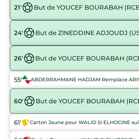
21'
But de YOUCEF BOURABAH (RCB
24'
But de ZINEDDINE ADJOUDJ (U
26'
But de YOUCEF BOURABAH (RC
55'
ABDERRAHMANE HADJAM Remplace ARI
60'
But de YOUCEF BOURABAH (RC
61'
Carton Jaune pour WALID SI ELHOCINE suit