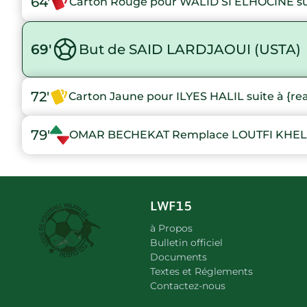
64'
Carton Rouge pour WALID SI ELHOCINE sui
69'
But de SAID LARDJAOUI (USTA)
72'
Carton Jaune pour ILYES HALIL suite à {re
79'
OMAR BECHEKAT Remplace LOUTFI KHEL
LWF15
à Propos
Bulletin officiel
Documents
Textes et Réglements
Contactez-nous