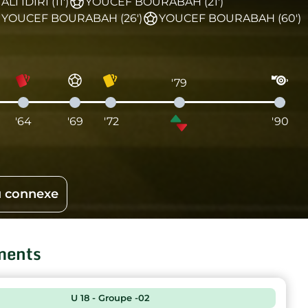
ALI IDIRI (11')
YOUCEF BOURABAH (21')
YOUCEF BOURABAH (26')
YOUCEF BOURABAH (60')
'79
'64
'69
'72
'90
 connexe
ments
U 18 - Groupe -02