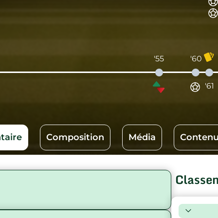
'55
'60
'61
aire
Composition
Média
Contenu
Classe